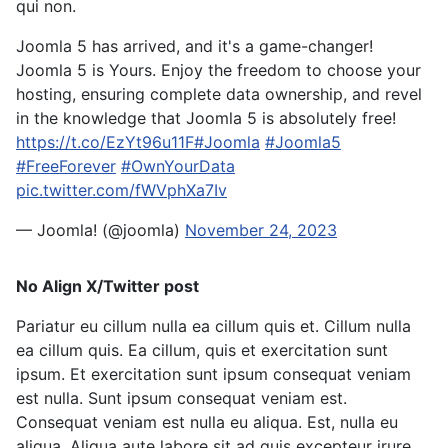
qui non.
Joomla 5 has arrived, and it's a game-changer!
Joomla 5 is Yours. Enjoy the freedom to choose your
hosting, ensuring complete data ownership, and revel
in the knowledge that Joomla 5 is absolutely free!
https://t.co/EzYt96u11F
#Joomla
#Joomla5
#FreeForever
#OwnYourData
pic.twitter.com/fWVphXa7Iv
— Joomla! (@joomla)
November 24, 2023
No Align X/Twitter post
Pariatur eu cillum nulla ea cillum quis et. Cillum nulla
ea cillum quis. Ea cillum, quis et exercitation sunt
ipsum. Et exercitation sunt ipsum consequat veniam
est nulla. Sunt ipsum consequat veniam est.
Consequat veniam est nulla eu aliqua. Est, nulla eu
aliqua. Aliqua aute labore sit ad quis excepteur irure.