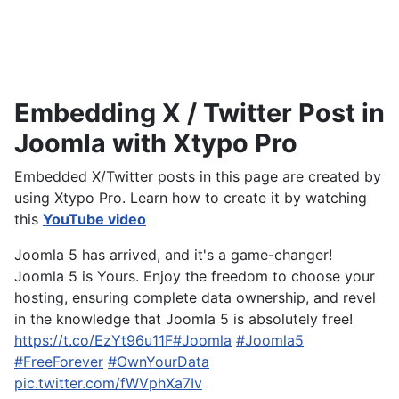
Embedding X / Twitter Post in
Joomla with Xtypo Pro
Embedded X/Twitter posts in this page are created by
using Xtypo Pro.
Learn how to create it by watching
this
YouTube video
Joomla 5 has arrived, and it's a game-changer!
Joomla 5 is Yours. Enjoy the freedom to choose your
hosting, ensuring complete data ownership, and revel
in the knowledge that Joomla 5 is absolutely free!
https://t.co/EzYt96u11F
#Joomla
#Joomla5
#FreeForever
#OwnYourData
pic.twitter.com/fWVphXa7Iv